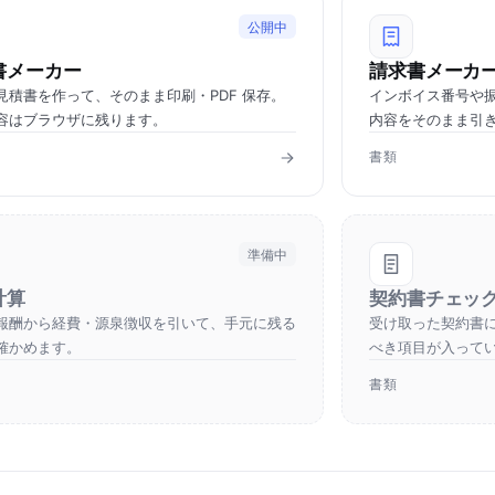
公開中
書メーカー
請求書メーカ
見積書を作って、そのまま印刷・PDF 保存。
インボイス番号や
容はブラウザに残ります。
内容をそのまま引
書類
準備中
計算
契約書チェッ
報酬から経費・源泉徴収を引いて、手元に残る
受け取った契約書
確かめます。
べき項目が入って
書類