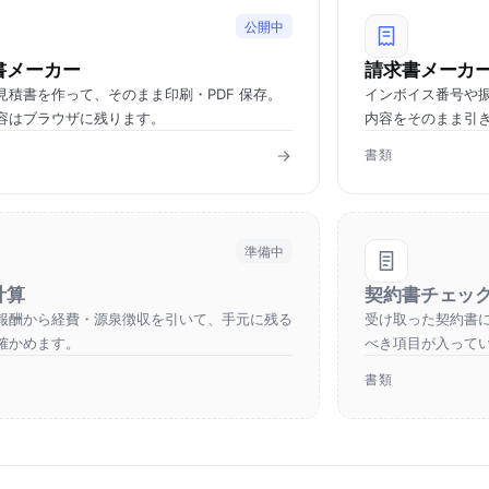
公開中
書メーカー
請求書メーカ
見積書を作って、そのまま印刷・PDF 保存。
インボイス番号や
容はブラウザに残ります。
内容をそのまま引
書類
準備中
計算
契約書チェッ
報酬から経費・源泉徴収を引いて、手元に残る
受け取った契約書
確かめます。
べき項目が入って
書類