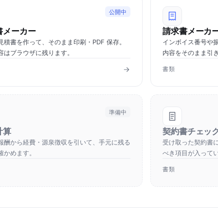
公開中
書メーカー
請求書メーカ
見積書を作って、そのまま印刷・PDF 保存。
インボイス番号や
容はブラウザに残ります。
内容をそのまま引
書類
準備中
計算
契約書チェッ
報酬から経費・源泉徴収を引いて、手元に残る
受け取った契約書
確かめます。
べき項目が入って
書類