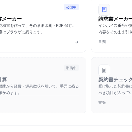
公開中
書メーカー
請求書メーカ
見積書を作って、そのまま印刷・PDF 保存。
インボイス番号や
容はブラウザに残ります。
内容をそのまま引
書類
準備中
計算
契約書チェッ
報酬から経費・源泉徴収を引いて、手元に残る
受け取った契約書
確かめます。
べき項目が入って
書類