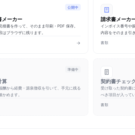
公開中
書メーカー
請求書メーカ
見積書を作って、そのまま印刷・PDF 保存。
インボイス番号や
容はブラウザに残ります。
内容をそのまま引
書類
準備中
計算
契約書チェッ
報酬から経費・源泉徴収を引いて、手元に残る
受け取った契約書
確かめます。
べき項目が入って
書類