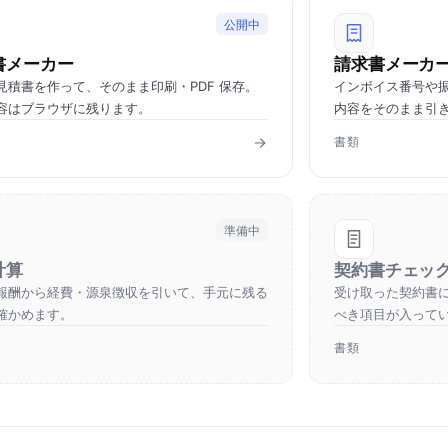
公開中
書メーカー
請求書メーカ
見積書を作って、そのまま印刷・PDF 保存。
インボイス番号や
容はブラウザに残ります。
内容をそのまま引
書類
準備中
計算
契約書チェッ
報酬から経費・源泉徴収を引いて、手元に残る
受け取った契約書
確かめます。
べき項目が入って
書類