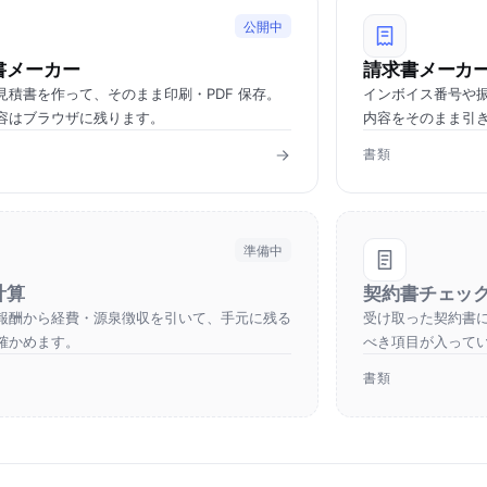
公開中
書メーカー
請求書メーカ
見積書を作って、そのまま印刷・PDF 保存。
インボイス番号や
容はブラウザに残ります。
内容をそのまま引
書類
準備中
計算
契約書チェッ
報酬から経費・源泉徴収を引いて、手元に残る
受け取った契約書
確かめます。
べき項目が入って
書類