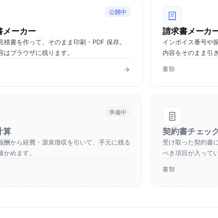
公開中
書メーカー
請求書メーカ
見積書を作って、そのまま印刷・PDF 保存。
インボイス番号や
容はブラウザに残ります。
内容をそのまま引
書類
準備中
計算
契約書チェッ
報酬から経費・源泉徴収を引いて、手元に残る
受け取った契約書
確かめます。
べき項目が入って
書類